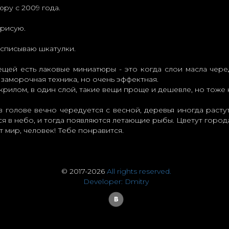
ру с 2009 года.
 рисую.
списываю шкатулки.
щей есть лаковые миниатюры - это когда слои масла чере
 заморочная техника, но очень эффектная.
крилом, в один слой, такие вещи проще и дешевле, но тоже 
в голове вечно чередуется с весной, деревья иногда растут
я в небо, и тогда появляются летающие рыбы. Цветут города
т мир, человек! Тебе понравится.
© 2017-2026
All rights reserved.
Developer: Dmitry