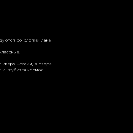
дуются со слоями лака.
классные.
 кверх ногами, а озера
 и клубится космос.